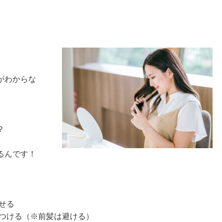
がわからな
？
るんです！
せる
とつける（※前髪は避ける）